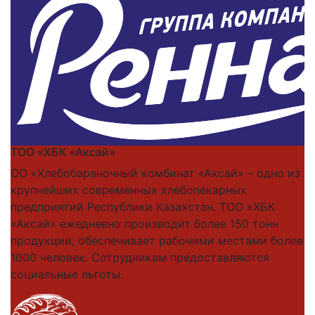
ТОО «ХБК «Аксай»
ОО «Хлебобараночный комбинат «Аксай» – одно из
крупнейших современных хлебопекарных
предприятий Республики Казахстан. ТОО «ХБК
«Аксай» ежедневно производит более 150 тонн
продукции, обеспечивает рабочими местами более
1000 человек. Сотрудникам предоставляются
социальные льготы.