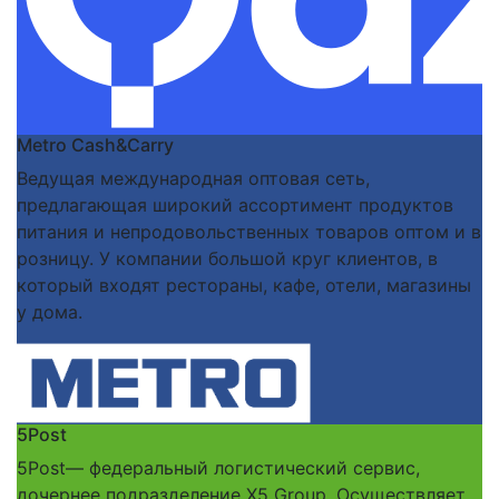
Metro Cash&Carry
Ведущая международная оптовая сеть,
предлагающая широкий ассортимент продуктов
питания и непродовольственных товаров оптом и в
розницу. У компании большой круг клиентов, в
который входят рестораны, кафе, отели, магазины
у дома.
5Post
5Post— федеральный логистический сервис,
дочернее подразделение X5 Group. Осуществляет