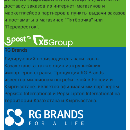
доставку заказов из интернет-магазинов и
маркетплейсов партнеров в пункты выдачи заказов
и постаматы в магазинах "Пятёрочка" или
"Перекрёсток".
RG Brands
Лидирующий производитель напитков в
Казахстане, а также один из крупнейших
импортеров страны. Продукция RG Brands
известна миллионам потребителей в России и
Кыргызстане. Является официальным партнером
PepsiСo International и Pepsi Lipton International на
территории Казахстана и Кыргызстана.