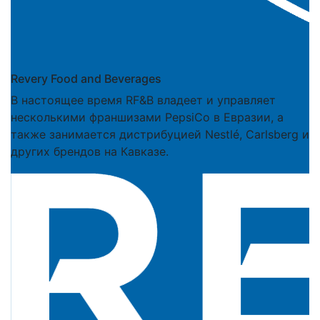
Revery Food and Beverages
В настоящее время RF&B владеет и управляет
несколькими франшизами PepsiCo в Евразии, а
также занимается дистрибуцией Nestlé, Carlsberg и
других брендов на Кавказе.