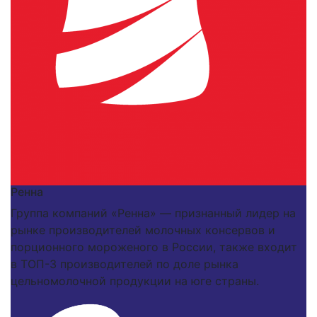
Ренна
Группа компаний «Ренна» — признанный лидер на
рынке производителей молочных консервов и
порционного мороженого в России, также входит
в ТОП-3 производителей по доле рынка
цельномолочной продукции на юге страны.