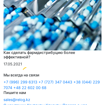
Как сделать фармдистрибуцию более
эффективной?
17.05.2021
Мы всегда на связи
+7 (996) 299 6313
+7 (727) 347 0443
+38 (044) 229
7074
+48 22 602 00 68
Пишите нам
sales@relog.kz